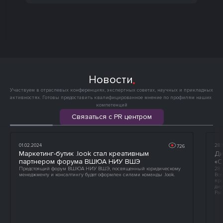
Новости
Участвуем в отраслевых конференциях, экспертных советах, научных и прикладных 
активностях. Готовы предоставить квалифицированное мнение по профилям наших 
компетенций
Связаться с PR центром
01.02.2024
28.
726
Маркетинг-бутик .look стал креативным
Ди
партнером форума ВШЮА НИУ ВШЭ
«C
Предстоящий форум ВШЮА НИУ ВШЭ, посвященный юридическому
28 
менеджменту и консалтингу будет оформлен силами команды .look.
Все
пра
дир
Рас