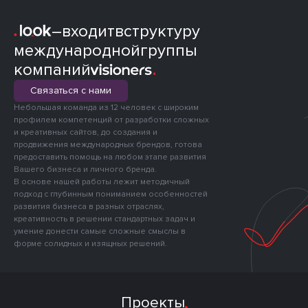
–
входит
в
структуру
международной
группы
компаний
Связаться с нами
Небольшая команда из 12 человек с широким
профилем компетенций от разработки сложных
и креативных сайтов, до создания и
продвижения международных брендов, готова
предоставить помощь на любом этапе развития
Вашего бизнеса и личного бренда.
В основе нашей работы лежит методичный
подход с глубинным пониманием особенностей
развития бизнеса в разных отраслях,
креативность в решении стандартных задач и
умение донести самые сложные смыслы в
форме солидных и изящных решений.
Проекты