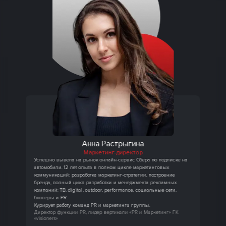
Анна Растрыгина
Маркетинг-директор
Успешно вывела на рынок онлайн-сервис Сбера по подписке на
автомобили. 12 лет опыта в полном цикле маркетинговых
коммуникаций: разработка маркетинг-стратегии, построение
бренда, полный цикл разработки и менеджмента рекламных
кампаний: ТВ, digital, outdoor, performance, социальные сети,
блогеры и PR.
Курирует работу команд PR и маркетинга группы.
Директор функции PR, лидер вертикали «PR и Маркетинг» ГК
«visioners»