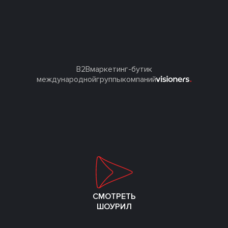
B2B
маркетинг-бутик
международной
группы
компаний
СМОТРЕТЬ

ШОУРИЛ