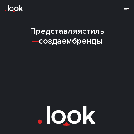
Представляя
стиль
—
создаем
бренды