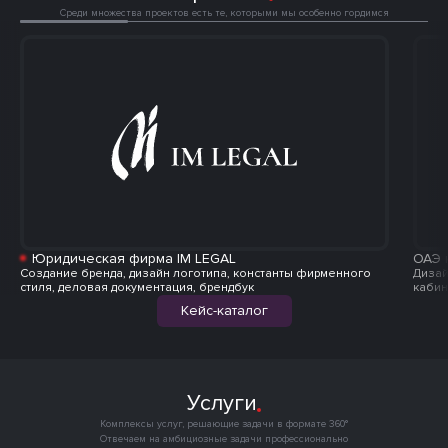
Среди множества проектов есть те, которыми мы особенно гордимся
Юридическая фирма IM LEGAL
ОАЭ 
Создание бренда, дизайн логотипа, константы фирменного
Дизай
стиля, деловая документация, брендбук
кабин
Кейс-каталог
Услуги
Комплексы услуг, решающие задачи в формате 360°

Отвечаем на амбициозные задачи профессионально