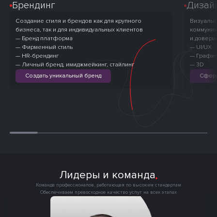
Брендинг
Дизай
Создание стиля и брендов как для крупного
Визуальн
бизнеса, так и для индивидуальных клиентов
коммуник
— Бренд платформа
и довери
— Фирменный стиль
— UI/UX
— HR-брендинг
— Графи
— Личный бренд, имиджмейкинг, стайлинг
— 3D
Создать уникальный бренд
Сформ
Лидеры и команда
Команда профессионалов, работающая по высоким стандартам

Обеспечиваем превосходное качество услуг на всех этапах